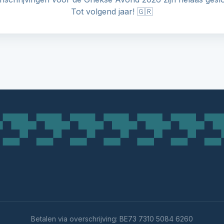
Tot volgend jaar! 🇬🇷
Betalen via overschrijving: BE73 7310 5084 6260