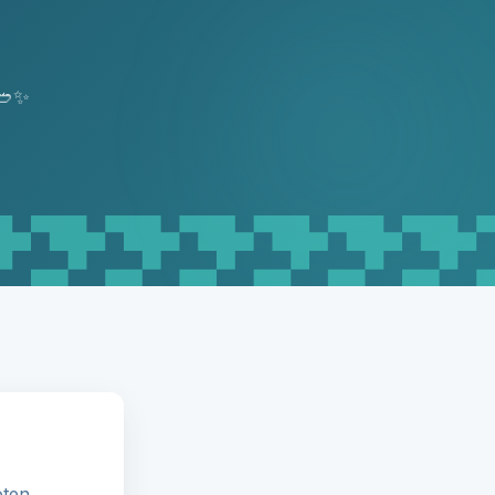
 🥙✨
ten.